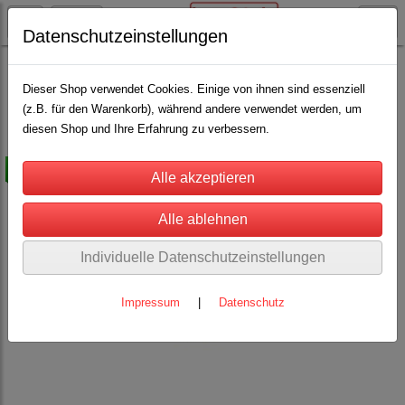
Datenschutzeinstellungen
Rinderhaltung
Kennzeichnung für Rinder
Allflex-Ohrmarken Gr. 0 u. Senderohrmarken
(3)
Dieser Shop verwendet Cookies. Einige von ihnen sind essenziell
(z.B. für den Warenkorb), während andere verwendet werden, um
diesen Shop und Ihre Erfahrung zu verbessern.
-10%
Individuelle Datenschutzeinstellungen
Impressum
|
Datenschutz