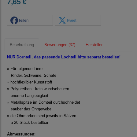
7,65 €
teilen
tweet
Beschreibung
Bewertungen (37)
Hersteller
NUR Dornteil, das passende Lochteil bitte separat bestellen!
» Für folgende Tiere :
R
inder,
S
chweine,
S
chafe
» hochflexibler Kunststoff
» Polyurethan : kein wundscheuern.
enorme Langlebigkeit
» Metallspitze im Dornteil durchschneidet
sauber das Ohrgewebe
» die Ohrmarken sind jeweils in Sätzen
a 20 Stück bestellbar
Abmessungen: