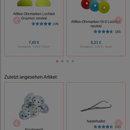
Allflex-Ohrmarken Lochteil
Gr.junior, neutral
Allflex-Ohrmarken Gr.0 Lochteil,
(14)
neutral
(30)
7,65 €
6,21 €
Grundpreis:
0,38 € / Stück
Grundpreis:
0,31 € / Stück
Zuletzt angesehen Artikel:
Nadelhalter
(11)
Ersatzventil