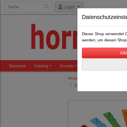
Login
Datenschutzeinst
Dieser Shop verwendet Co
werden, um diesen Shop 
Startseite
Katalog
Kontakt
Beratung
Märkte
Rinderhaltung
Kennzeichnung
Fuß/ Halskennzeichung
(2)