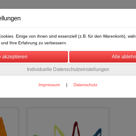
ellungen
okies. Einige von ihnen sind essenziell (z.B. für den Warenkorb), w
und Ihre Erfahrung zu verbessern.
Individuelle Datenschutzeinstellungen
/Messen
Über uns
Umwelt
Rechtliches
 für Rinder
Impressum
|
Datenschutz