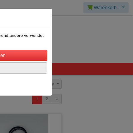
Warenkorb -
ährend andere verwendet
Sortierung wählen
1
2
»