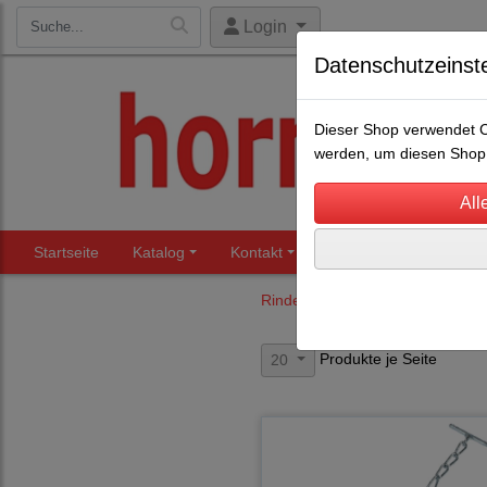
Login
Datenschutzeinst
Dieser Shop verwendet Co
werden, um diesen Shop 
Startseite
Katalog
Kontakt
Beratung
Märkte
Rinderhaltung
Anbindungen / 
Produkte je Seite
20