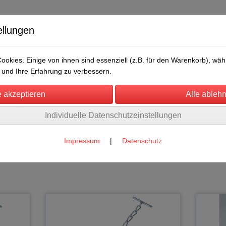
ellungen
okies. Einige von ihnen sind essenziell (z.B. für den Warenkorb), w
und Ihre Erfahrung zu verbessern.
Individuelle Datenschutzeinstellungen
/Messen
Über uns
Umwelt
Rechtliches
Halsgurte
(21)
Impressum
|
Datenschutz