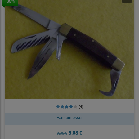
-35%
(4)
Farmermesser
6,08 €
9,35 €