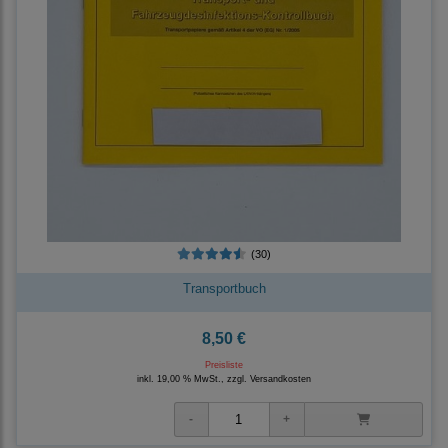
(30)
Transportbuch
8,50 €
Preisliste
inkl. 19,00 % MwSt., zzgl.
Versandkosten