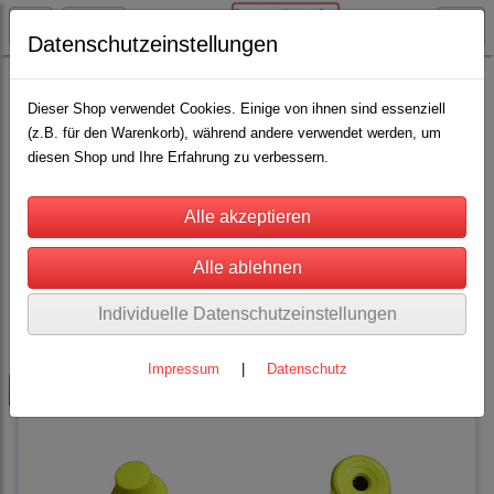
Datenschutzeinstellungen
Rinderhaltung
Kennzeichnung für Rinder
Allflex-Ohrmarken Gr. 1
(3)
Dieser Shop verwendet Cookies. Einige von ihnen sind essenziell
(z.B. für den Warenkorb), während andere verwendet werden, um
diesen Shop und Ihre Erfahrung zu verbessern.
Sortierung wählen
Alle Größen der Allflex-Ohrmarken können untereinander
kombiniert werden.
Individuelle Datenschutzeinstellungen
Impressum
|
Datenschutz
-10%