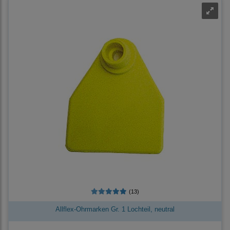
(13)
Allflex-Ohrmarken Gr. 1 Lochteil, neutral