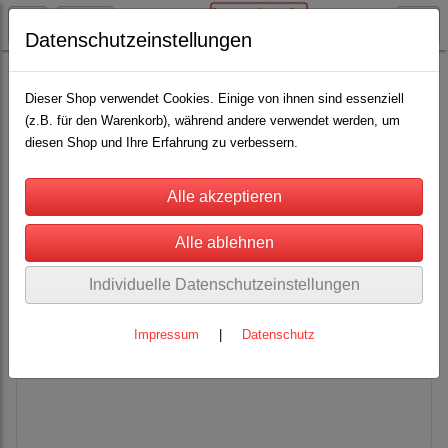
Datenschutzeinstellungen
Heiniger Schermaschinen und Schermesser
Dieser Shop verwendet Cookies. Einige von ihnen sind essenziell
(z.B. für den Warenkorb), während andere verwendet werden, um
diesen Shop und Ihre Erfahrung zu verbessern.
Heiniger-Werkzeuge sind ausgerichtet auf die präzise, saubere und
Individuelle Datenschutzeinstellungen
schnelle Tierschur. Stahlhart und scharf. Bereits in der Fertigung
durchläuft jedes einzelne Produkt strenge Kontrollen. Heiniger-
Impressum
|
Datenschutz
Tierschermaschinen vertreten Schweizer Präzision und Qualität.