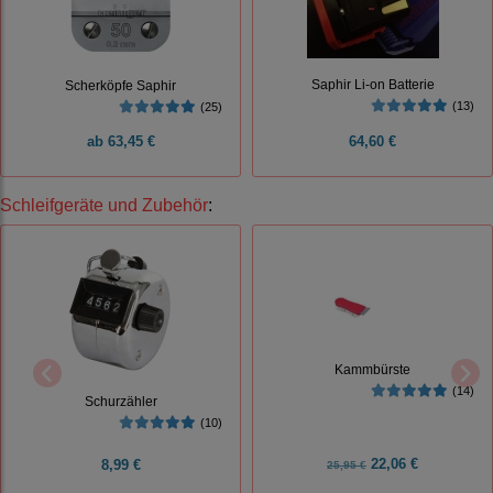
Saphir Li-on Batterie
Scherköpfe Saphir
(13)
(25)
ab
63,45 €
64,60 €
Schleifgeräte und Zubehör
:
Kammbürste
(14)
Schurzähler
(10)
22,06 €
8,99 €
25,95 €