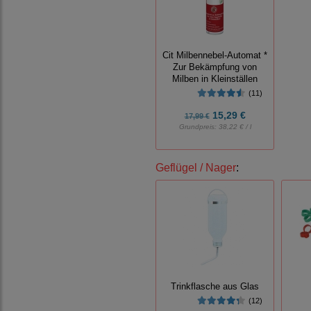
Cit Milbennebel-Automat *
Zur Bekämpfung von
Milben in Kleinställen
(11)
15,29 €
17,99 €
Grundpreis:
38,22 € / l
Geflügel / Nager
:
Trinkflasche aus Glas
(12)