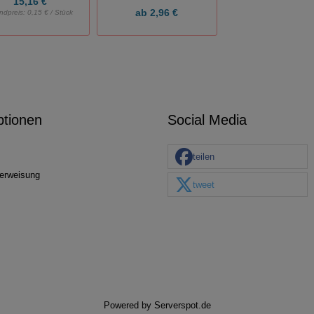
15,16 €
ab
2,96 €
ndpreis:
0,15 € / Stück
ptionen
Social Media
teilen
erweisung
tweet
Powered by
Serverspot.de