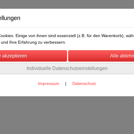
ellungen
okies. Einige von ihnen sind essenziell (z.B. für den Warenkorb), w
und Ihre Erfahrung zu verbessern.
Individuelle Datenschutzeinstellungen
/Messen
Über uns
Umwelt
Rechtliches
Impressum
|
Datenschutz