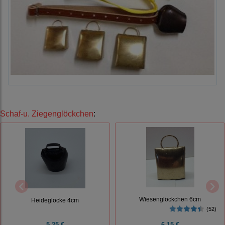
Schaf-u. Ziegenglöckchen
:
Wiesenglöckchen 6cm
Heideglocke 4cm
(52)
5,25 €
6,15 €