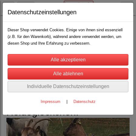
Datenschutzeinstellungen
Weideglocken
Schaf-u. Ziegenglöckchen
(11)
Dieser Shop verwendet Cookies. Einige von ihnen sind essenziell
(z.B. für den Warenkorb), während andere verwendet werden, um
diesen Shop und Ihre Erfahrung zu verbessern.
Sortierung wählen
Schaf und Ziegenglöckchen
in 3 Ausführungen, die
Thüringer Glocke,
Individuelle Datenschutzeinstellungen
Wiesenglöckchen und unser
Impressum
|
Datenschutz
Heideglöckchen.