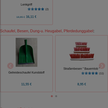
Lenkgriff
(2)
16,11 €
18,95 €
Schaufel, Besen, Dung-u. Heugabel, Pferdedunggabel
:
Straßenbesen " Bauernlob "
Getreideschaufel Kunststoff
(11)
11,55 €
8,95 €