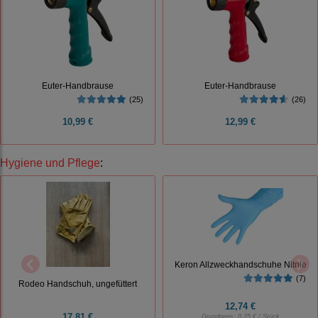
Euter-Handbrause
Euter-Handbrause
(25)
(26)
10,99 €
12,99 €
Hygiene und Pflege
:
Keron Allzweckhandschuhe Nitrile
(7)
Rodeo Handschuh, ungefüttert
12,74 €
17,81 €
Grundpreis:
0,25 € / Stück