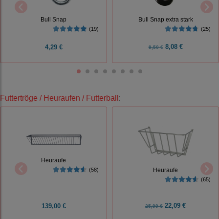
Bull Snap extra stark
Bull Snap
(25)
(19)
8,08 €
4,29 €
9,50 €
Futtertröge / Heuraufen / Futterball
:
Heuraufe
(58)
Heuraufe
(65)
22,09 €
139,00 €
25,99 €