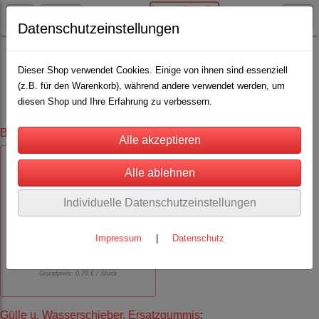
Datenschutzeinstellungen
Stall, Hof und Scheune
Dieser Shop verwendet Cookies. Einige von ihnen sind essenziell
(z.B. für den Warenkorb), während andere verwendet werden, um
diesen Shop und Ihre Erfahrung zu verbessern.
Bolzenschußgerät
:
Individuelle Datenschutzeinstellungen
Spezialkartuschen Kal. 9x17
Impressum
|
Datenschutz
(66)
34,99 €
Grundpreis:
0,70 € / Stück
Gülle u. Wasserschieber, Ersatzgummis
: