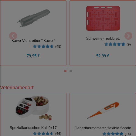
Schweine-Treibbrett
Kawe-Viehtreiber " Kawe "
(9)
(45)
79,95 €
52,99 €
Veterinärbedarf
:
Spezialkartuschen Kal. 9x17
Fieberthermometer, flexible Sonde
(66)
(14)