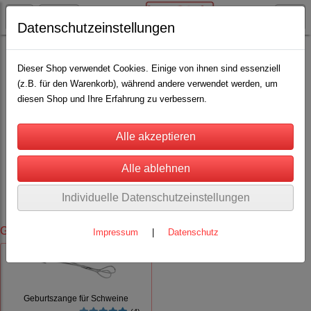
Datenschutzeinstellungen
Schweinehaltung
Dieser Shop verwendet Cookies. Einige von ihnen sind essenziell
(z.B. für den Warenkorb), während andere verwendet werden, um
diesen Shop und Ihre Erfahrung zu verbessern.
Schweinehaltung
Kennzeichung durch Schlagstempel, Kastrationsgeräte, Spritzen ,
Kanülen und Ersatzteile, Treibegeräte und Elektrische Viehtreiber,
Wärmestrahler und Infrarotbirnen.
Individuelle Datenschutzeinstellungen
Geburtshilfe
:
Impressum
|
Datenschutz
Geburtszange für Schweine