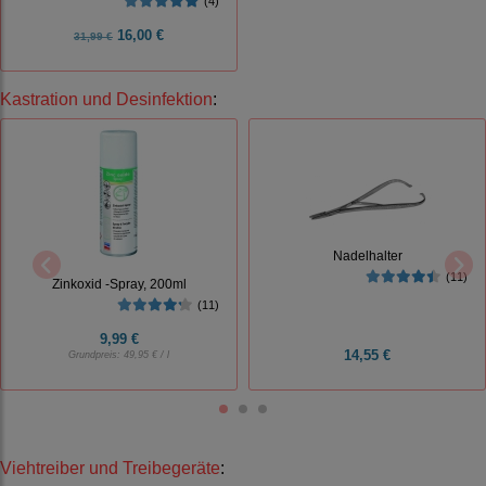
(4)
16,00 €
31,99 €
Kastration und Desinfektion
:
Nadelhalter
(11)
Zinkoxid -Spray, 200ml
(11)
9,99 €
14,55 €
Grundpreis:
49,95 € / l
Viehtreiber und Treibegeräte
: