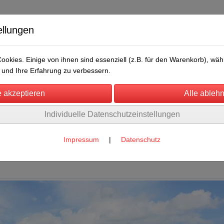
ellungen
okies. Einige von ihnen sind essenziell (z.B. für den Warenkorb), w
und Ihre Erfahrung zu verbessern.
Individuelle Datenschutzeinstellungen
/Messen
Über uns
Umwelt
Rechtliches
chermesser
Impressum
|
Datenschutz
ferde
(2)