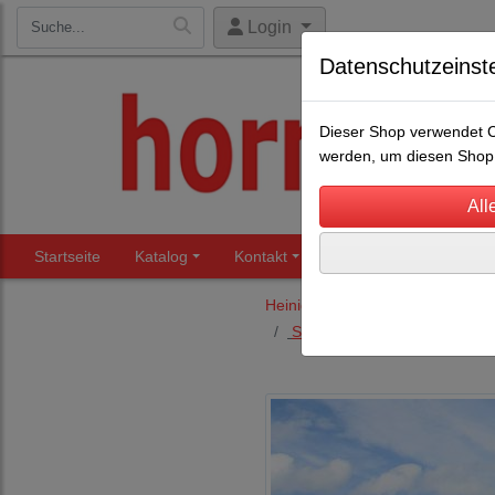
Login
Datenschutzeinst
Dieser Shop verwendet Co
werden, um diesen Shop 
Startseite
Katalog
Kontakt
Beratung
Märkte
Heiniger Schermaschinen und S
Schermaschinen Rinder u. P