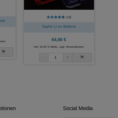
(13)
eed
Saphir Li-on Batterie
64,60 €
sten
inkl. 19,00 % MwSt., zzgl.
Versandkosten
ptionen
Social Media