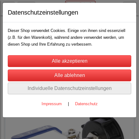
Datenschutzeinstellungen
Tränkebecken
(7)
Dieser Shop verwendet Cookies. Einige von ihnen sind essenziell
(z.B. für den Warenkorb), während andere verwendet werden, um
diesen Shop und Ihre Erfahrung zu verbessern.
Sortierung wählen
Tränkebecken für Pferde, Rinder, Schweine, Schafe und Ziegen sowie
Kameliten und Hunde. Stall trog und Weidetränken für Hoch und
Niederdruck. Weidepumpen und Weidetrogtränken
Individuelle Datenschutzeinstellungen
Impressum
|
Datenschutz