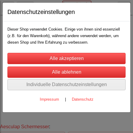
Datenschutzeinstellungen
Aesculap Schermaschinen u. Schermesser
Aesculap Schermaschinen Rinder/Pferde
Dieser Shop verwendet Cookies. Einige von ihnen sind essenziell
(z.B. für den Warenkorb), während andere verwendet werden, um
diesen Shop und Ihre Erfahrung zu verbessern.
Wir reparieren für Sie Viehscheren und schärfen Schermesser
aller Fabrikate.
Individuelle Datenschutzeinstellungen
Impressum
|
Datenschutz
Aesculap Schermesser
: