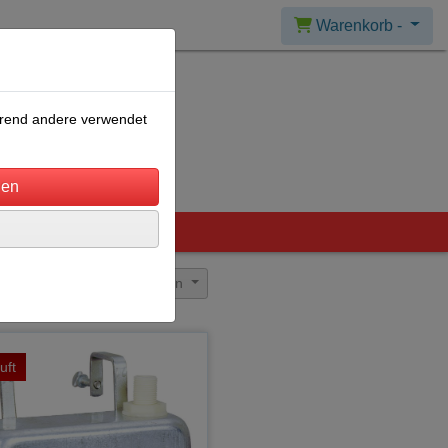
Warenkorb -
ährend andere verwendet
Sortierung wählen
uft