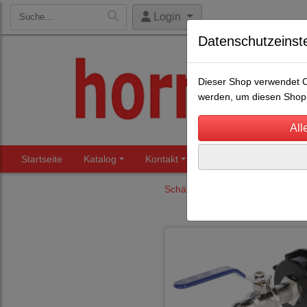
Login
Datenschutzeinst
Dieser Shop verwendet Co
werden, um diesen Shop 
Startseite
Katalog
Kontakt
Beratung
Märkte
Schäfereibedarf
Tränkebecke