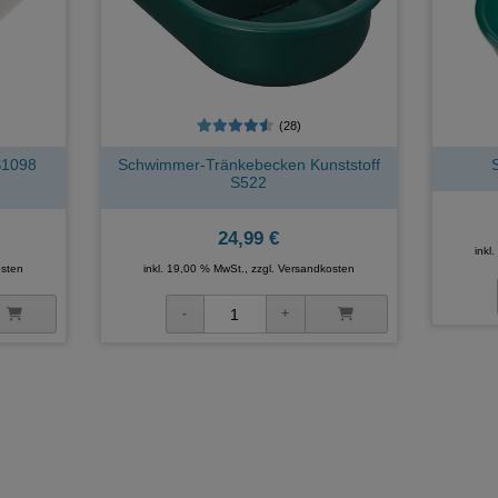
(28)
S1098
Schwimmer-Tränkebecken Kunststoff
S522
24,99 €
inkl
sten
inkl. 19,00 % MwSt., zzgl.
Versandkosten