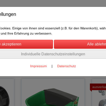
ellungen
okies. Einige von ihnen sind essenziell (z.B. für den Warenkorb), w
und Ihre Erfahrung zu verbessern.
Individuelle Datenschutzeinstellungen
/Messen
Über uns
Umwelt
Rechtliches
n Schafe
(6)
Impressum
|
Datenschutz
ausverka