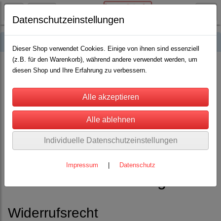
Datenschutzeinstellungen
Widerrufsbelehrung und Muster-Widerrufsformular
Dieser Shop verwendet Cookies. Einige von ihnen sind essenziell
(z.B. für den Warenkorb), während andere verwendet werden, um
Widerrufsformular herunterladen
diesen Shop und Ihre Erfahrung zu verbessern.
Widerrufsbelehrung
Verbrauchern steht ein Widerrufsrecht nach folgender Maßgabe zu,
wobei Verbraucher jede natürliche Person ist, die ein Rechtsgeschäft zu
Zwecken abschließt, die überwiegend weder ihrer gewerblichen noch
Individuelle Datenschutzeinstellungen
ihrer selbständigen beruflichen Tätigkeit zugerechnet werden können:
Impressum
|
Datenschutz
A. Widerrufsbelehrung
Widerrufsrecht