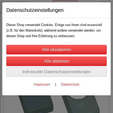
Datenschutzeinstellungen
Rinderhaltung
Kennzeichnung für Rinder
Prima-Flex Zangen und Zubehör
(5)
Dieser Shop verwendet Cookies. Einige von ihnen sind essenziell
(z.B. für den Warenkorb), während andere verwendet werden, um
diesen Shop und Ihre Erfahrung zu verbessern.
Sortierung wählen
Individuelle Datenschutzeinstellungen
Impressum
|
Datenschutz