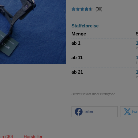
(30)
Staffelpreise
Menge
S
ab 1
1
i
ab 11
1
i
ab 21
1
i
Derzeit leider nicht verfügbar
teilen
twe
en (30)
Hersteller