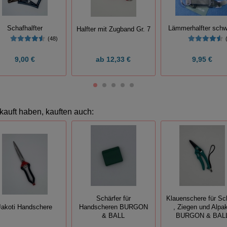
Schafhalfter
Lämmerhalfter schw
Halfter mit Zugband Gr. 7
(48)
9,00 €
ab
12,33 €
9,95 €
kauft haben, kauften auch:
Schärfer für
Klauenschere für Sc
Jakoti Handschere
Handscheren BURGON
, Ziegen und Alpa
& BALL
BURGON & BAL