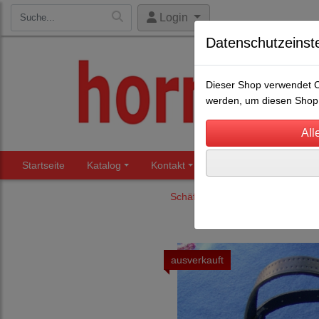
Login
Datenschutzeinst
Dieser Shop verwendet Co
werden, um diesen Shop 
Startseite
Katalog
Kontakt
Beratung
Märkte
Schäfereibedarf
Halfter/ Stric
ausverkauft