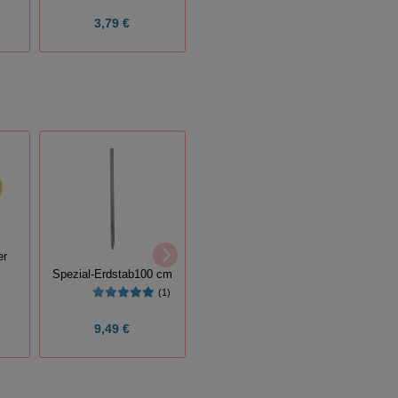
3,79 €
59,99 €
Viehzeichenstift
Bu
er
(17)
Spezial-Erdstab100 cm
(1)
9,49 €
1,95 €