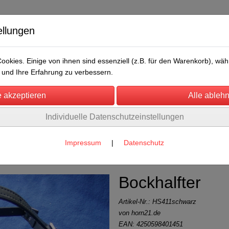
ellungen
okies. Einige von ihnen sind essenziell (z.B. für den Warenkorb), w
und Ihre Erfahrung zu verbessern.
Individuelle Datenschutzeinstellungen
/Messen
Über uns
Umwelt
Rechtliches
ke
(25)
Impressum
|
Datenschutz
Bockhalfter
Artikel-Nr.:
HS411schwarz
von horn21.de
EAN: 4250598401451