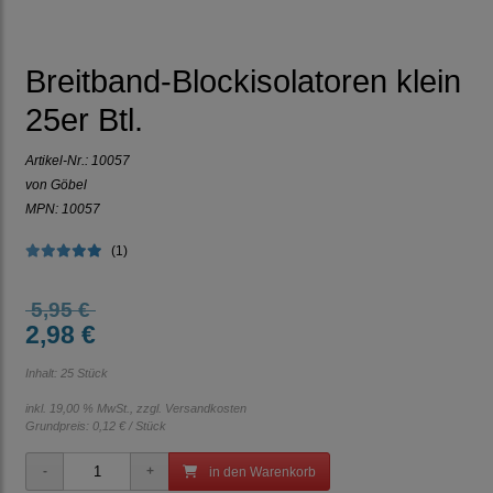
Breitband-Blockisolatoren klein
25er Btl.
Artikel-Nr.:
10057
von Göbel
MPN: 10057
(1)
5,95 €
2,98 €
Inhalt: 25 Stück
inkl. 19,00 % MwSt., zzgl.
Versandkosten
Grundpreis:
0,12 € / Stück
in den Warenkorb