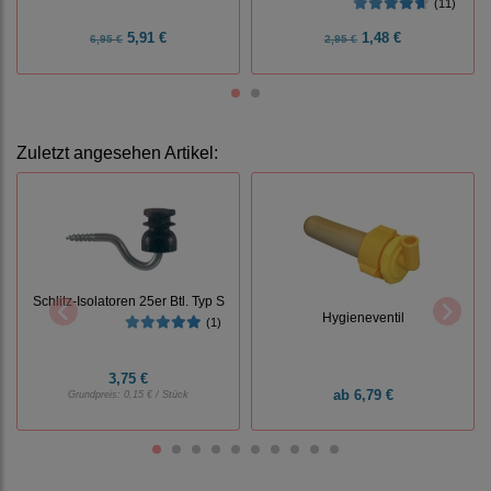
(11)
5,91 €
1,48 €
6,95 €
2,95 €
Zuletzt angesehen Artikel:
Schlitz-Isolatoren 25er Btl. Typ S
Hygieneventil
(1)
3,75 €
ab
6,79 €
Grundpreis:
0,15 € / Stück