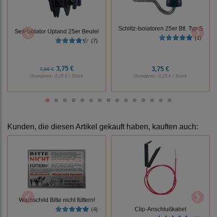
Schlitz-Isolatoren 25er Btl. Typ S
Seil-Isolator Upland 25er Beutel
(1)
(7)
3,75 €
3,75 €
7,50 €
Grundpreis:
0,15 € / Stück
Grundpreis:
0,15 € / Stück
Kunden, die diesen Artikel gekauft haben, kauften auch:
Warnschild Bitte nicht füttern!
Clip-Anschlußkabel
(4)