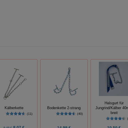
Halsgurt für
Kälberkette
Bodenkette 2-strang
Jungrind/Kälber 4
breit
(11)
(40)
8,07 €
14,99 €
10,50 €
9,49 €