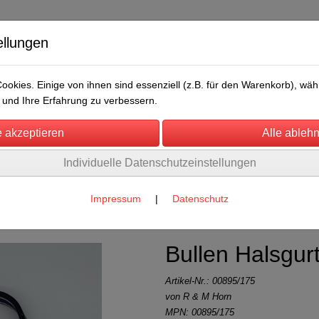
ellungen
okies. Einige von ihnen sind essenziell (z.B. für den Warenkorb), w
und Ihre Erfahrung zu verbessern.
Individuelle Datenschutzeinstellungen
/Messen
Über uns
Umwelt
Rechtliches
Halsgurte
(21)
Impressum
|
Datenschutz
Bullen Halsgur
Artikel-Nr.:
00895/175
von R & M Horn
MPN: 00895/175