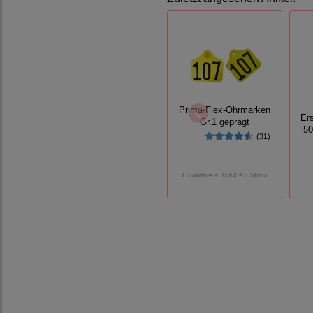
Prima-Flex-Ohrmarken
Er
Gr.1 geprägt
50
(31)
Grundpreis:
0,64 € / Stück