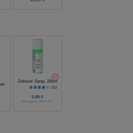
Ers
Zinkoxid -Spray, 200ml
Bodenkette 1-strang
bar
(11)
(3)
9,99 €
8,99 €
Grundpreis:
49,95 € / l
Grundp