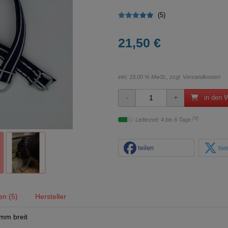
(5)
21,50 €
inkl. 19,00 % MwSt., zzgl.
Versandkosten
in den 
[*2]
Lieferzeit: 4 bis 6 Tage
teilen
twe
n (5)
Hersteller
mm breit