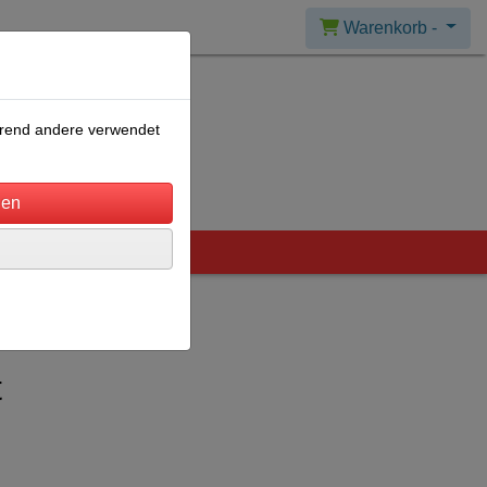
Warenkorb -
ährend andere verwendet
t