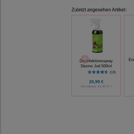
Zuletzt angesehen Artikel:
Er
Desinfektionsspray
Desino Jod 500ml
(13)
20,99 €
Grundpreis:
41,98 € / l