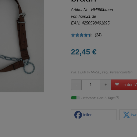
Artikel-Nr.:
RH960braun
von horn21.de
EAN: 4250598401895
(24)
22,45 €
inkl. 19,00 % MwSt., zzgl.
Versandkosten
in den 
[*2]
Lieferzeit: 4 bis 6 Tage
teilen
twe