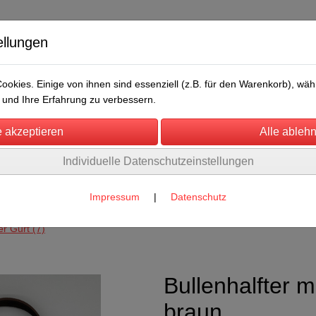
ellungen
okies. Einige von ihnen sind essenziell (z.B. für den Warenkorb), w
und Ihre Erfahrung zu verbessern.
Individuelle Datenschutzeinstellungen
/Messen
Über uns
Umwelt
Rechtliches
der, Kühe, Kälber, Bullen
Impressum
|
Datenschutz
 Zugband
er Gurt
(7)
Bullenhalfter m
braun