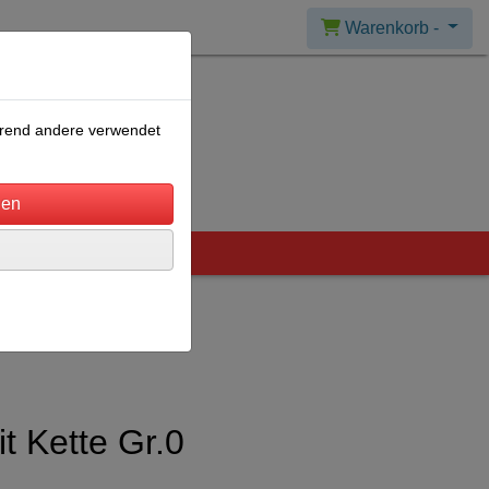
Warenkorb -
ährend andere verwendet
it Kette Gr.0