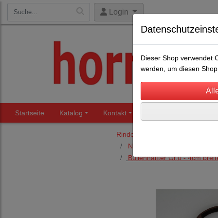
Login
Datenschutzeinst
Dieser Shop verwendet Co
werden, um diesen Shop 
Startseite
Katalog
Kontakt
Beratung
Märkte
Rinderhaltung
Halfter für Rin
Nylonhalfter MIT Kette oder
Bullenhalfter Gr.0 - 4cm breit