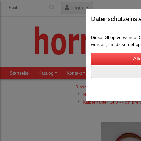
Login
Datenschutzeinst
Dieser Shop verwendet Co
werden, um diesen Shop 
Startseite
Katalog
Kontakt
Beratung
Märkte
Rinderhaltung
Halfter für Rin
Nylonhalfter MIT Kette oder
Kälberhalfter Gr.3 - 4cm brei