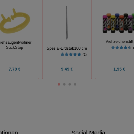
Viehzeichenstift
iehsaugentwöhner
SuckStop
Spezial-Erdstab100 cm
(1)
7,79 €
9,49 €
1,95 €
ptionen
Social Media