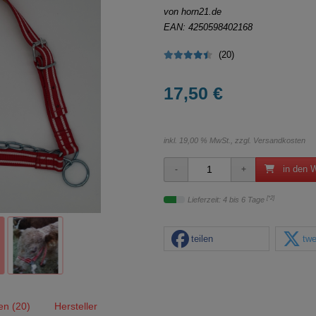
von horn21.de
EAN: 4250598402168
(20)
17,50 €
inkl. 19,00 % MwSt., zzgl.
Versandkosten
in den 
[*2]
Lieferzeit: 4 bis 6 Tage
teilen
twe
en (20)
Hersteller