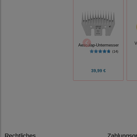
V
Aesculap-Untermesser
(14)
39,99 €
Rechtliches
Zahlungso