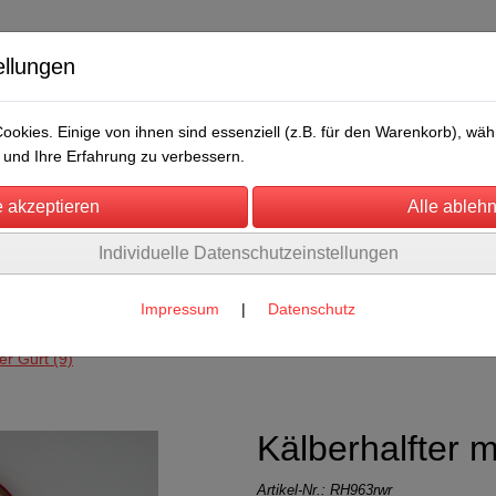
ellungen
okies. Einige von ihnen sind essenziell (z.B. für den Warenkorb), w
und Ihre Erfahrung zu verbessern.
Individuelle Datenschutzeinstellungen
/Messen
Über uns
Umwelt
Rechtliches
der, Kühe, Kälber, Bullen
Impressum
|
Datenschutz
 Zugband
ter Gurt
(9)
Kälberhalfter m
Artikel-Nr.:
RH963rwr