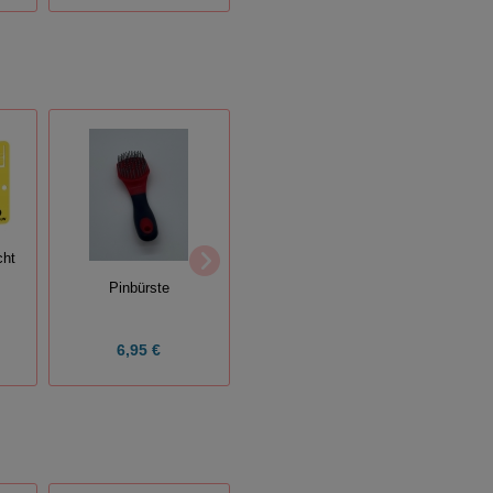
Noppe
cht
Pinbürste
Futterschaufel, 1kg
6,95 €
3,45 €