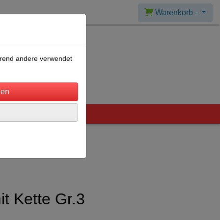
Warenkorb -
ährend andere verwendet
it Kette Gr.3