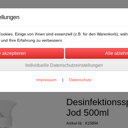
ellungen
okies. Einige von ihnen sind essenziell (z.B. für den Warenkorb), w
und Ihre Erfahrung zu verbessern.
Individuelle Datenschutzeinstellungen
/Messen
Über uns
Umwelt
Rechtliches
nd Kuppieren
(8)
Impressum
|
Datenschutz
Desinfektionss
Jod 500ml
Artikel-Nr.:
K15894