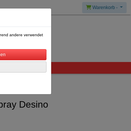
Warenkorb -
ährend andere verwendet
pray Desino