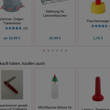
Halterung für
Lämmerflaschen
Lämmer-,Ziegen-
Flaschensauger
Tränkeeimer
(20)
ab
18,99 €
35,99 €
1,70 €
kauft haben, kauften auch:
auenmesser gerade
Milchflasche Deluxe für
iginal VICTORINOX,
Lamm-u. Ziegensau