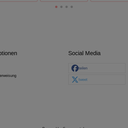
ptionen
Social Media
teilen
erweisung
tweet