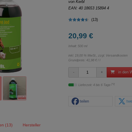
von Kerbl
EAN: 40 18653 15894 4
(13)
20,99 €
Inhalt: 500 ml
inkl. 19,00 % MwSt., zzgl.
Versandkosten
Grundpreis:
41,98 € / l
in den 
[*2]
Lieferzeit: 4 bis 6 Tage
teilen
twe
en (13)
Hersteller