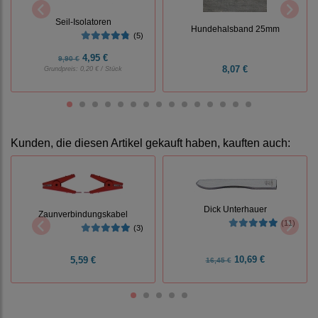
Seil-Isolatoren
Hundehalsband 25mm
(5)
4,95 €
9,90 €
8,07 €
Grundpreis:
0,20 € / Stück
Kunden, die diesen Artikel gekauft haben, kauften auch:
Dick Unterhauer
Zaunverbindungskabel
(11)
(3)
10,69 €
5,59 €
16,45 €