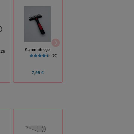
Mini-Plastikstriegel
Show
Kamm-Striegel
(13)
(24)
(70)
7,95 €
1,10 €
Grun