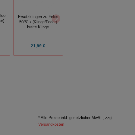
lco
Ersatzklingen zu Felco
Ersatzklingen zu Felco
er)
50/51 / (Klinge/Feder)
50/51
Hei
breite Klinge
21,99 €
ab
3,79 €
* Alle Preise inkl. gesetzlicher MwSt., zzgl.
Versandkosten