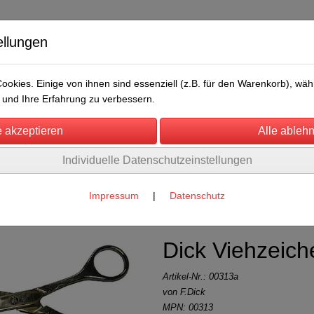
ellungen
okies. Einige von ihnen sind essenziell (z.B. für den Warenkorb), w
und Ihre Erfahrung zu verbessern.
Individuelle Datenschutzeinstellungen
/Messen
Über uns
Umwelt
Rechtliches
owartikel
(25)
Impressum
|
Datenschutz
Dick Viehzeic
Artikel-Nr.:
00313a
von F.Dick
MPN: 00313