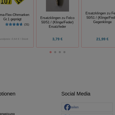
Ersatzklingen zu Fe
ima-Flex-Ohrmarken
50/51 / (Klinge/Fed
Ersatzklingen zu Felco
Gr.1 geprägt
Gegenklinge
50/51 / (Klinge/Feder)
(31)
Ersatzfeder
3,79 €
21,99 €
undpreis:
0,64 € / Stück
ptionen
Social Media
teilen
erweisung