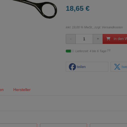
18,65 €
inkl. 19,00 % MwSt., zzgl.
Versandkosten
in den 
[*2]
Lieferzeit: 4 bis 6 Tage
teilen
twe
en
Hersteller