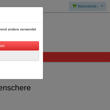
Warenkorb -
ährend andere verwendet
henschere