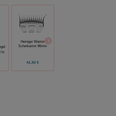
Heiniger Warrior
Showtime Megashine
Scherkamm 96mm
egel
(74)
21,95 €
41,50 €
Grundpreis:
21,95 € / l