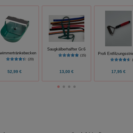
Saugkälberhalfter Gr.6
wimmertränkebecken
Profi Entfilzungsstri
(15)
(20)
52,99 €
13,00 €
17,95 €