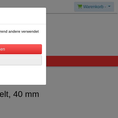
Warenkorb -
ährend andere verwendet
elt, 40 mm