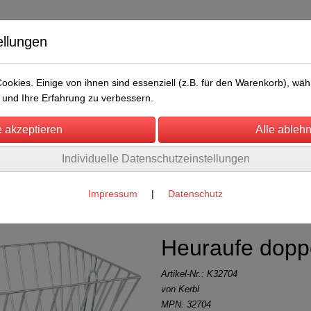
ellungen
okies. Einige von ihnen sind essenziell (z.B. für den Warenkorb), w
und Ihre Erfahrung zu verbessern.
Individuelle Datenschutzeinstellungen
/Messen
Über uns
Umwelt
Rechtliches
 & Großraumhütte
(2)
Impressum
|
Datenschutz
Heuraufe dopp
Artikel-Nr.:
K32704
von Kerbl
MPN: 32704