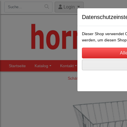
Login
Datenschutzeinst
Dieser Shop verwendet Co
werden, um diesen Shop 
Startseite
Katalog
Kontakt
Beratung
Märkte
Schäfereibedarf
Weidepanels