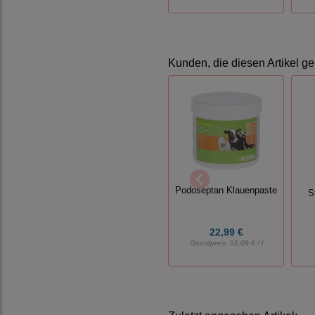
Kunden, die diesen Artikel ge
Podoseptan Klauenpaste
S
22,99 €
Grundpreis:
51,09 € / l