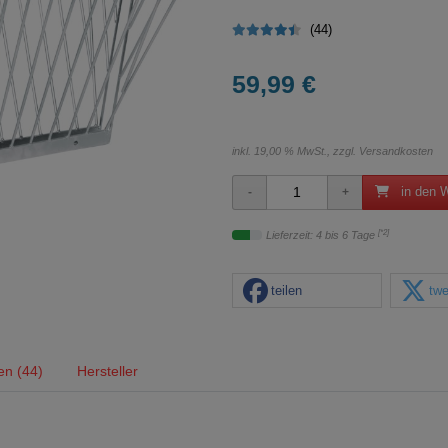
(44)
59,99 €
inkl. 19,00 % MwSt., zzgl.
Versandkosten
in den 
[*2]
Lieferzeit: 4 bis 6 Tage
teilen
twe
en (44)
Hersteller