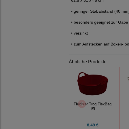
62,5 x 51 x 48 cm
• geringer Stababstand (40 mm
• besonders geeignet zur Gabe
• verzinkt
• zum Aufstecken auf Boxen- o
Ähnliche Produkte:
Flexibler Trog FlexBag
15l
8,49 €