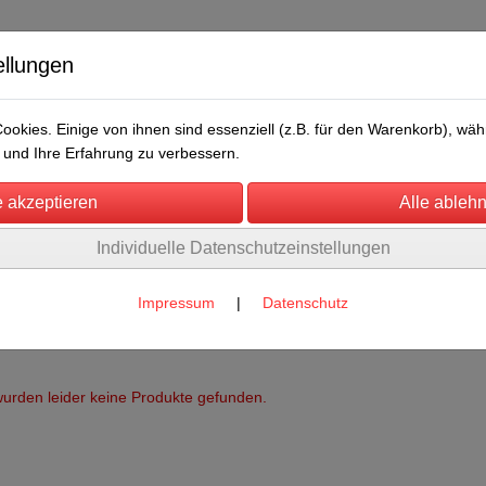
ellungen
okies. Einige von ihnen sind essenziell (z.B. für den Warenkorb), w
und Ihre Erfahrung zu verbessern.
Individuelle Datenschutzeinstellungen
/Messen
Über uns
Umwelt
Rechtliches
Impressum
|
Datenschutz
urden leider keine Produkte gefunden.