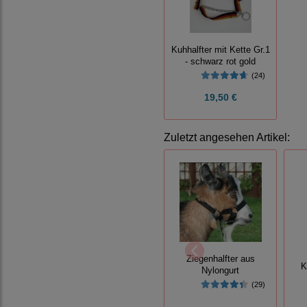
Kuhhalfter mit Kette Gr.1
- schwarz rot gold
(24)
19,50 €
Zuletzt angesehen Artikel:
Ziegenhalfter aus
K
Nylongurt
(29)