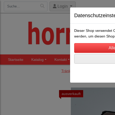
Login
Datenschutzeinst
Dieser Shop verwendet Co
werden, um diesen Shop 
Startseite
Katalog
Kontakt
Beratung
Märkte
Tränkebecken
(7)
ausverkauft