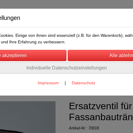
ellungen
okies. Einige von ihnen sind essenziell (z.B. für den Warenkorb), w
und Ihre Erfahrung zu verbessern.
Individuelle Datenschutzeinstellungen
/Messen
Über uns
Umwelt
Rechtliches
Impressum
|
Datenschutz
Ersatzventil für
Fassanbauträ
Artikel-Nr.:
70018