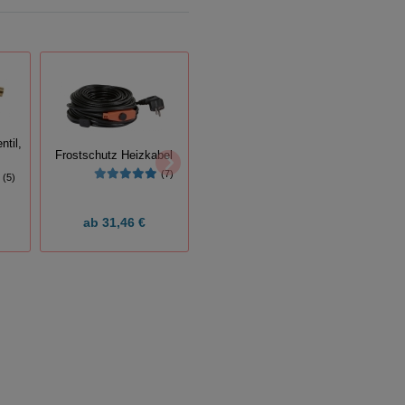
til,
Frostschutz Heizkabel
Schwimmer-
(7)
(5)
Tränkebecken S30
ab
31,46 €
54,99 €