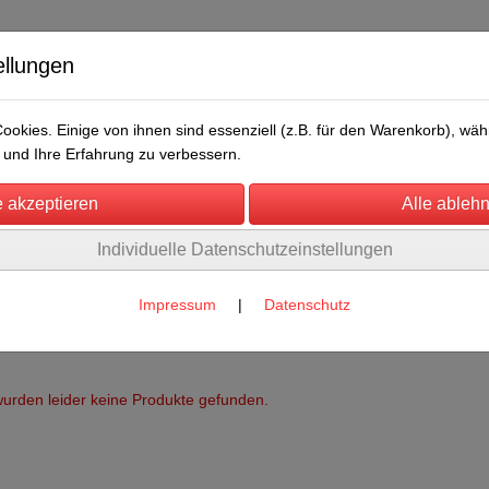
ellungen
okies. Einige von ihnen sind essenziell (z.B. für den Warenkorb), w
und Ihre Erfahrung zu verbessern.
Individuelle Datenschutzeinstellungen
/Messen
Über uns
Umwelt
Rechtliches
Impressum
|
Datenschutz
urden leider keine Produkte gefunden.