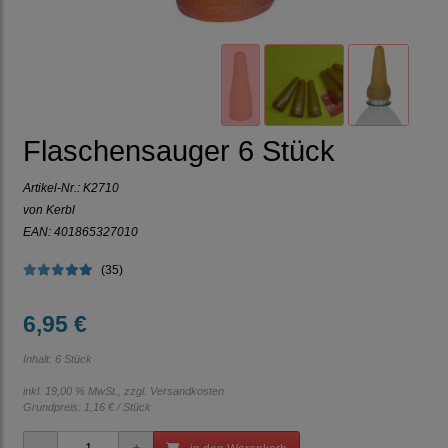
Flaschensauger 6 Stück
Artikel-Nr.:
K2710
von Kerbl
EAN: 401865327010
(35)
6,95 €
Inhalt: 6 Stück
inkl. 19,00 % MwSt., zzgl.
Versandkosten
Grundpreis:
1,16 € / Stück