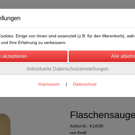
ellungen
okies. Einige von ihnen sind essenziell (z.B. für den Warenkorb), w
und Ihre Erfahrung zu verbessern.
Individuelle Datenschutzeinstellungen
/Messen
Über uns
Umwelt
Rechtliches
Impressum
|
Datenschutz
imer und Sauger
(27)
Flaschensauger
Artikel-Nr.:
K14198
von Kerbl