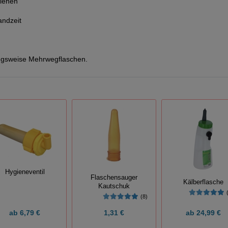
ziehen
andzeit
zugsweise Mehrwegflaschen.
Hygieneventil
Flaschensauger
Kälberflasche
Kautschuk
(8)
ab
6,79 €
1,31 €
ab
24,99 €