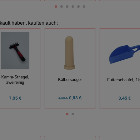
kauft haben, kauften auch:
Kamm-Striegel,
Kälbersauger
Futterschaufel, 1
zweireihig
0,93 €
7,95 €
3,45 €
1,09 €