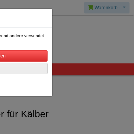
Warenkorb -
ährend andere verwendet
 für Kälber