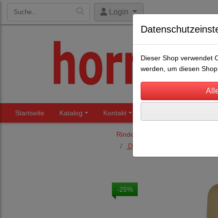
Login
Datenschutzeinst
Dieser Shop verwendet Co
werden, um diesen Shop 
Startseite
Katalog
Kontakt
Beratung
Märkte
Rinderhaltung
Drencher, Tränkeflaschen, E
-25%