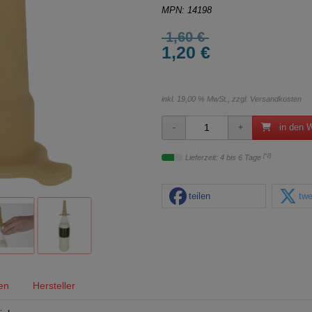
MPN: 14198
1,60 €
1,20 €
inkl. 19,00 % MwSt., zzgl.
Versandkosten
in den 
[*2]
Lieferzeit: 4 bis 6 Tage
teilen
twe
en
Hersteller