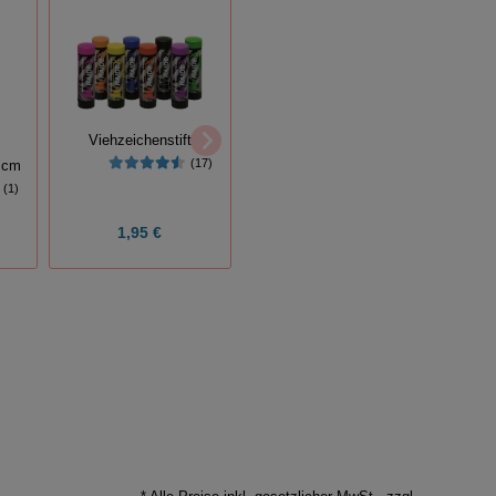
Viehzeichenstift
Bullenführstab
Wo
(17)
(17)
 cm
(1)
1,95 €
59,99 €