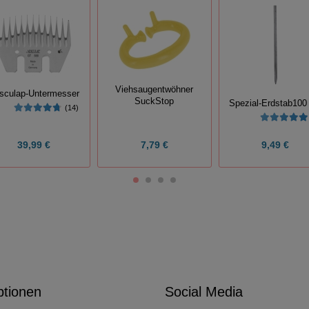
Viehsaugentwöhner
sculap-Untermesser
SuckStop
Spezial-Erdstab100
(14)
39,99 €
7,79 €
9,49 €
ptionen
Social Media