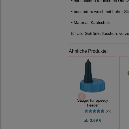
• mit Laschen für leichtes Über
• besonders weich mit hoher St
• Material: Kautschuk
für alle Getränkeflaschen, vor
Ähnliche Produkte:
Sauger für Speedy
Feeder
(22)
ab
3,69 €