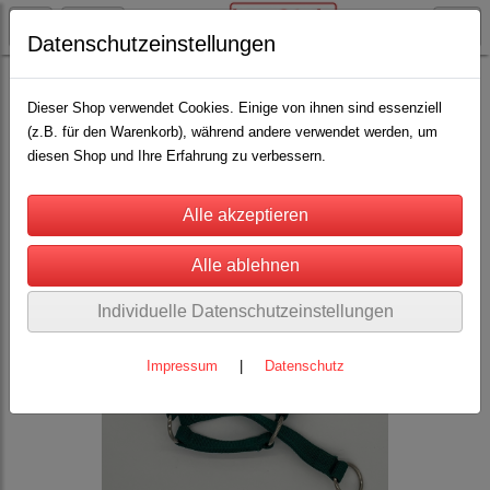
Datenschutzeinstellungen
Rinderhaltung
Halfter für Rinder, Kühe, Kälber, Bullen
Nylonhalfter MIT Kette oder Zugband
Dieser Shop verwendet Cookies. Einige von ihnen sind essenziell
(z.B. für den Warenkorb), während andere verwendet werden, um
Zergzebu/Dexter Kälber Gr. 7 / Gr. 8, -2,5cm Gurt
(2)
diesen Shop und Ihre Erfahrung zu verbessern.
Individuelle Datenschutzeinstellungen
Impressum
|
Datenschutz