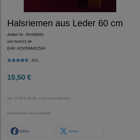
Halsriemen aus Leder 60 cm
Artikel-Nr.:
RH386/60
von horn21.de
EAN: 4250598402564
(61)
15,50 €
inkl. 19,00 % MwSt., zzgl.
Versandkosten
Derzeit leider nicht verfügbar
teilen
tweet