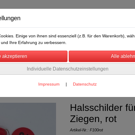
ellungen
okies. Einige von ihnen sind essenziell (z.B. für den Warenkorb), w
und Ihre Erfahrung zu verbessern.
Individuelle Datenschutzeinstellungen
/Messen
Über uns
Umwelt
Rechtliches
für Schafe
(13)
Impressum
|
Datenschutz
Halsschilder f
Ziegen, rot
Artikel-Nr.:
F100rot