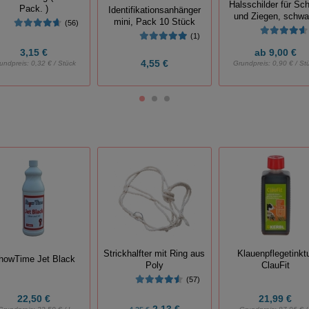
Halsschilder für Sc
Pack. )
Identifikationsanhänger
und Ziegen, schwa
mini, Pack 10 Stück
(56)
(1)
3,15 €
ab
9,00 €
4,55 €
undpreis:
0,32 € / Stück
Grundpreis:
0,90 € / St
Strickhalfter mit Ring aus
Klauenpflegetinkt
howTime Jet Black
Poly
ClauFit
(57)
22,50 €
21,99 €