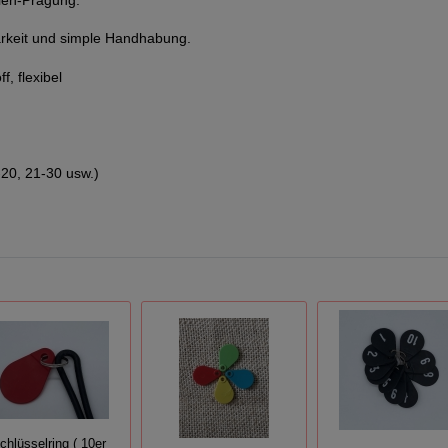
lien-Prägung.
barkeit und simple Handhabung.
f, flexibel
-20, 21-30 usw.)
chlüsselring ( 10er