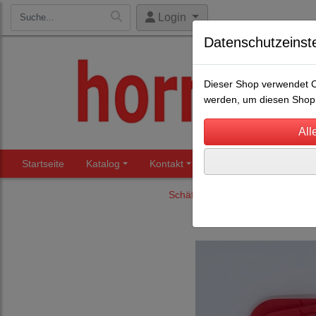
Login
Datenschutzeinst
Dieser Shop verwendet Co
werden, um diesen Shop 
Startseite
Katalog
Kontakt
Beratung
Märkte
Schäfereibedarf
Halsschilder 