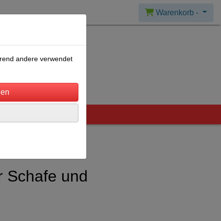
Warenkorb -
ährend andere verwendet
ür Schafe und