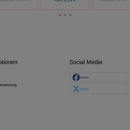
2,13 €
Grundpreis:
22,50 € / l
4,25 €
Grundpreis:
87,96 € / 
ptionen
Social Media
teilen
erweisung
tweet