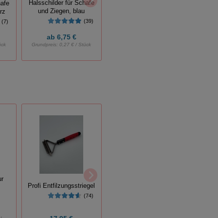
Halsschilder für Schafe
Halsschilder für Schafe
hafe
und Ziegen, blau
und Ziegen, grün
rz
(39)
(40)
(7)
ab
6,75 €
ab
9,00 €
ück
Grundpreis:
0,27 € / Stück
Grundpreis:
0,90 € / Stück
Heini
Saugkälberhalfter Gr.6
ur
Profi Entfilzungsstriegel
(15)
(74)