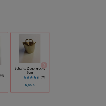
Schaf-u. Ziegenglocke
Schaf
Heideglocke, Kuhglocke
m
5cm
10cm
(58)
(65)
5,45 €
14,95 €