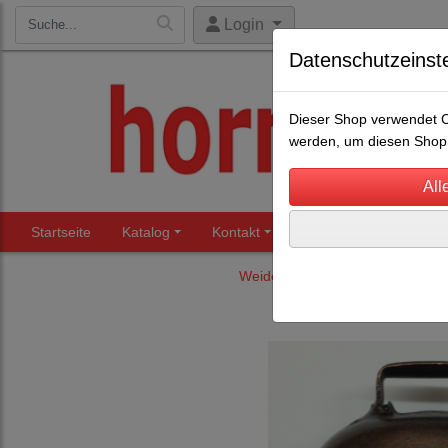
Login
Datenschutzeinst
Dieser Shop verwendet Co
werden, um diesen Shop 
Startseite
Katalog
Kontakt
Beratung
Märkte
Weideglocken
Schaf-u. Zieg