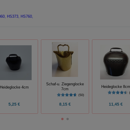
360, HS373, HS760,
Schaf-u. Ziegenglocke
Heideglocke 8c
Heideglocke 4cm
7cm
(50)
5,25 €
8,15 €
11,45 €