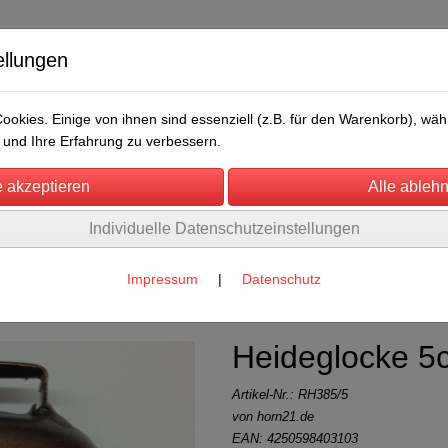
ellungen
okies. Einige von ihnen sind essenziell (z.B. für den Warenkorb), w
und Ihre Erfahrung zu verbessern.
Individuelle Datenschutzeinstellungen
/Messen
Über uns
Umwelt
Rechtliches
englöckchen
(11)
Impressum
|
Datenschutz
Heideglocke 5
Artikel-Nr.:
RH385/5
von horn21.de
EAN: 4250598403103