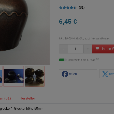
(81)
6,45 €
inkl. 19,00 % MwSt., zzgl.
Versandkosten
in den 
[*2]
Lieferzeit: 4 bis 6 Tage
teilen
twe
en (81)
Hersteller
deglocke " Glockenhöhe 50mm