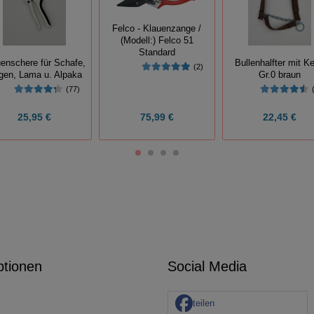
Felco - Klauenzange /
(Modell:) Felco 51
Standard
enschere für Schafe,
Bullenhalfter mit Ke
(2)
gen, Lama u. Alpaka
Gr.0 braun
(77)
25,95 €
75,99 €
22,45 €
ptionen
Social Media
teilen