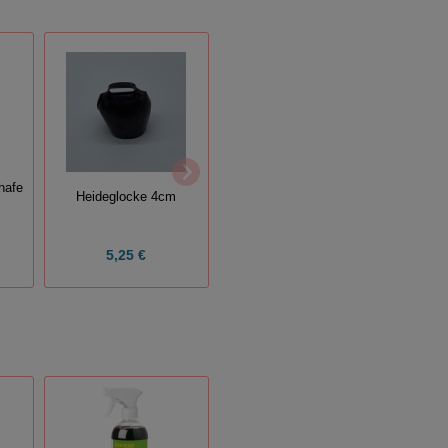
hafe
Ersatzsonde zum
Heideglocke 4cm
J
Lammretter
5,25 €
2,99 €