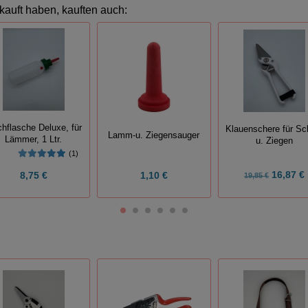
kauft haben, kauften auch:
chflasche Deluxe, für
Klauenschere für Sc
Lamm-u. Ziegensauger
Lämmer, 1 Ltr.
u. Ziegen
(1)
16,87 €
8,75 €
1,10 €
19,85 €