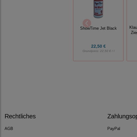
Klau
ShowTime Jet Black
Zie
22,50 €
Grundpreis:
22,50 € / l
Rechtliches
Zahlungso
AGB
PayPal