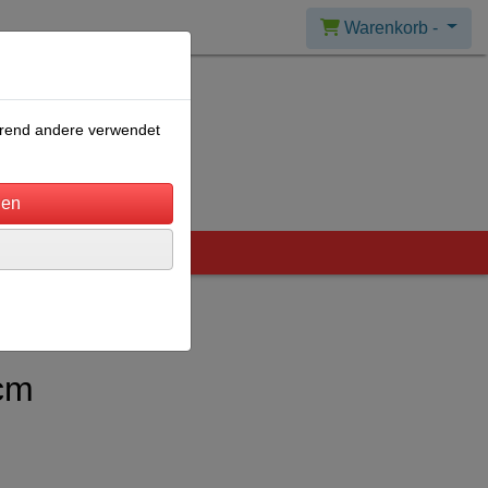
Warenkorb -
ährend andere verwendet
cm