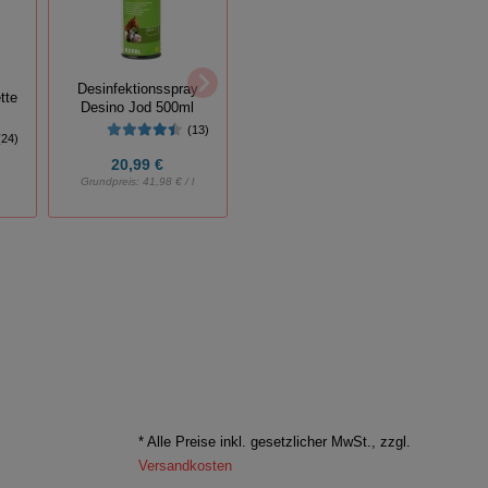
Ersatz
Ersatzklingen zu Felco
Desinfektionsspray
50/51
tte
50/51
Desino Jod 500ml
G
(13)
(24)
20,99 €
ab
3,79 €
Grundpreis:
41,98 € / l
* Alle Preise inkl. gesetzlicher MwSt., zzgl.
Versandkosten