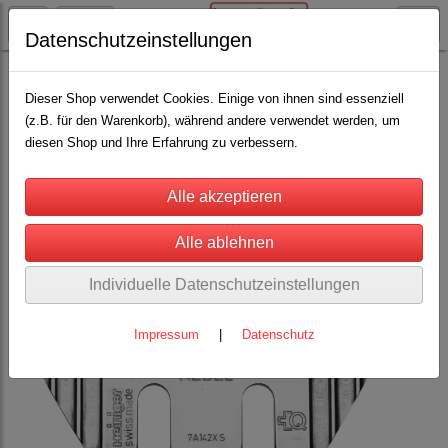
Datenschutzeinstellungen
Heiniger Schermaschinen und Schermesser
Schermaschinen Schafe, Ziegen u. Kameliden
(1)
Dieser Shop verwendet Cookies. Einige von ihnen sind essenziell
(z.B. für den Warenkorb), während andere verwendet werden, um
Schermesser
(22)
diesen Shop und Ihre Erfahrung zu verbessern.
Individuelle Datenschutzeinstellungen
Impressum
|
Datenschutz