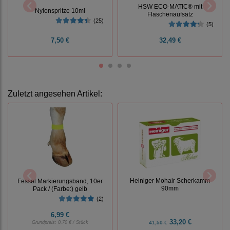
HSW ECO-MATIC® mit
Nylonspritze 10ml
Flaschenaufsatz
(25)
(5)
7,50 €
32,49 €
Zuletzt angesehen Artikel:
Heiniger Mohair Scherkamm
Fessel Markierungsband, 10er
90mm
Pack / (Farbe:) gelb
(2)
6,99 €
33,20 €
Grundpreis:
0,70 € / Stück
41,50 €