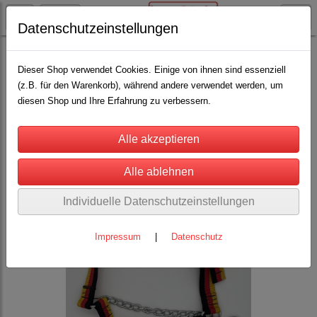
Datenschutzeinstellungen
Rinderhaltung
Halfter für Rinder, Kühe, Kälber, Bullen
Nylonhalfter MIT Kette oder Zugband
Dieser Shop verwendet Cookies. Einige von ihnen sind essenziell
(z.B. für den Warenkorb), während andere verwendet werden, um
Kuhhalfter Gr.1 - 4cm breiter Gurt
(9)
diesen Shop und Ihre Erfahrung zu verbessern.
Individuelle Datenschutzeinstellungen
Impressum
|
Datenschutz