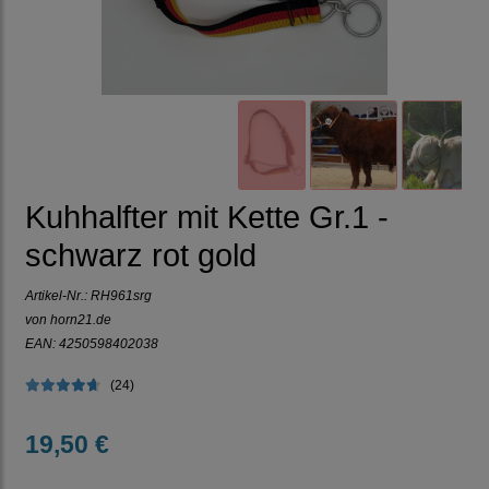
Kuhhalfter mit Kette Gr.1 -
schwarz rot gold
Artikel-Nr.:
RH961srg
von horn21.de
EAN: 4250598402038
(24)
19,50 €