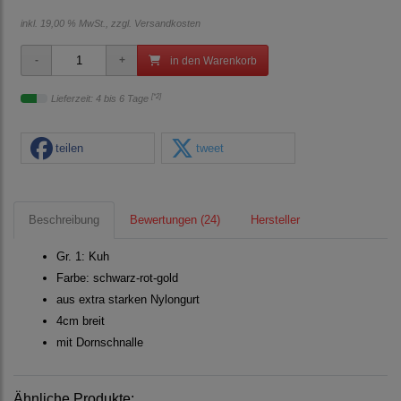
inkl. 19,00 % MwSt., zzgl.
Versandkosten
in den Warenkorb
[*2]
Lieferzeit: 4 bis 6 Tage
teilen
tweet
Beschreibung
Bewertungen (24)
Hersteller
Gr. 1: Kuh
Farbe: schwarz
-rot-gold
aus extra starken Nylongurt
4cm breit
mit Dornschnalle
Ähnliche Produkte: