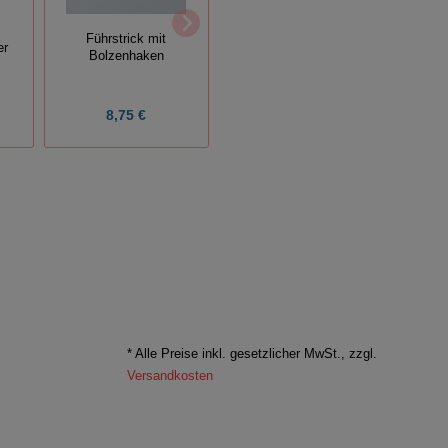
Groß
Führstrick mit
Augenblende aus Leder
er
Schabe
Bolzenhaken
(56)
8,75 €
32,90 €
* Alle Preise inkl. gesetzlicher MwSt., zzgl.
Versandkosten