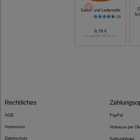
G
Sattel- und Lederseife
Sch
(3)
8,79 €
Grundpreis:
35,16 € / l
Rechtliches
Zahlungso
AGB
PayPal
Impressum
Vorkasse per Üb
Datenschutz
Selbstabholer