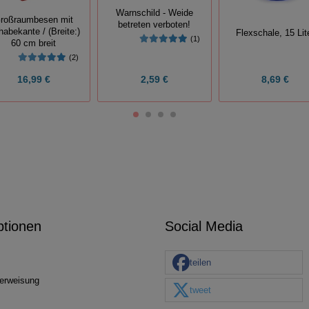
Warnschild - Weide
roßraumbesen mit
betreten verboten!
abekante / (Breite:)
Flexschale, 15 Lit
(1)
60 cm breit
(2)
16,99 €
2,59 €
8,69 €
ptionen
Social Media
teilen
erweisung
tweet