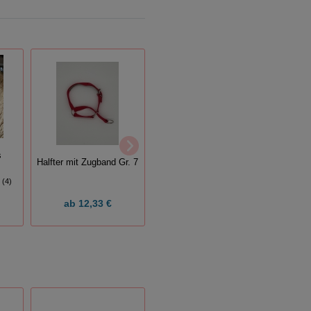
s
Lämmerhalfter schwarz
Halfter mit Zugband Gr. 7
Füh
(26)
(4)
ab
12,33 €
9,95 €