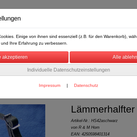
ellungen
okies. Einige von ihnen sind essenziell (z.B. für den Warenkorb), w
und Ihre Erfahrung zu verbessern.
Individuelle Datenschutzeinstellungen
/Messen
Über uns
Umwelt
Rechtliches
ke
(25)
Impressum
|
Datenschutz
Lämmerhalfter
Artikel-Nr.:
HS42aschwarz
von R & M Horn
EAN: 4250598401314