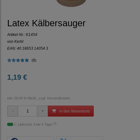
Latex Kälbersauger
Artikel-Nr.:
K1454
von Kerbl
EAN: 40 18653 14054 3
(8)
1,19 €
inkl. 19,00 % MwSt., zzgl.
Versandkosten
in den Warenkorb
[*2]
Lieferzeit: 4 bis 6 Tage