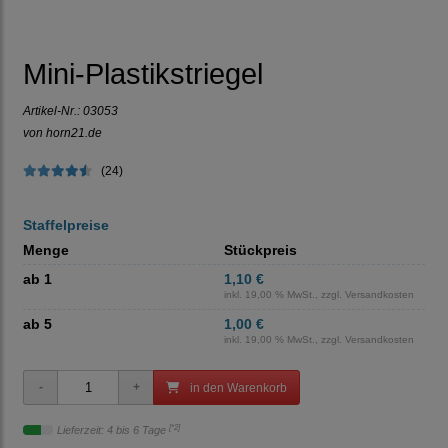
Mini-Plastikstriegel
Artikel-Nr.:
03053
von horn21.de
(24)
Staffelpreise
Menge
Stückpreis
ab 1
1,10 €
inkl. 19,00 % MwSt., zzgl.
Versandkosten
ab 5
1,00 €
inkl. 19,00 % MwSt., zzgl.
Versandkosten
in den Warenkorb
[*2]
Lieferzeit: 4 bis 6 Tage