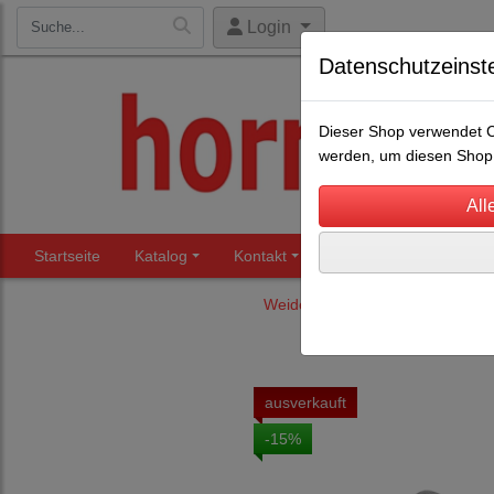
Login
Datenschutzeinst
Dieser Shop verwendet Co
werden, um diesen Shop 
Startseite
Katalog
Kontakt
Beratung
Märkte
Weideraufen - Weidetore
Wei
ausverkauft
-15%