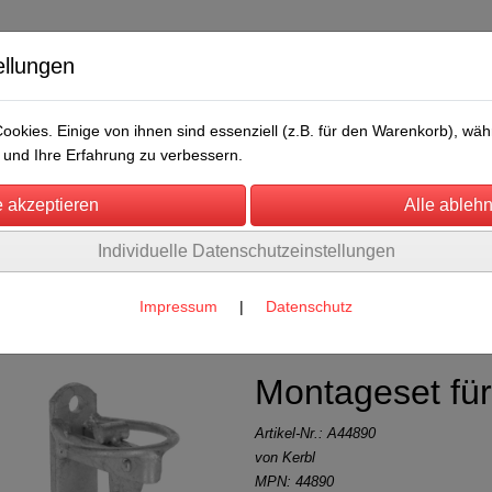
ellungen
okies. Einige von ihnen sind essenziell (z.B. für den Warenkorb), w
und Ihre Erfahrung zu verbessern.
Individuelle Datenschutzeinstellungen
/Messen
Über uns
Umwelt
Rechtliches
detore , Weidepanels
(2)
Impressum
|
Datenschutz
Montageset fü
Artikel-Nr.:
A44890
von Kerbl
MPN: 44890