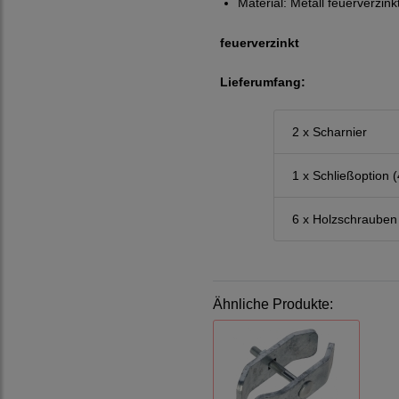
Material: Metall feuerverzink
feuerverzinkt
Lieferumfang:
2 x Scharnier
1 x Schließoption 
6 x Holzschrauben
Ähnliche Produkte: