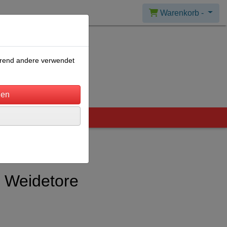
Warenkorb -
ährend andere verwendet
r Weidetore