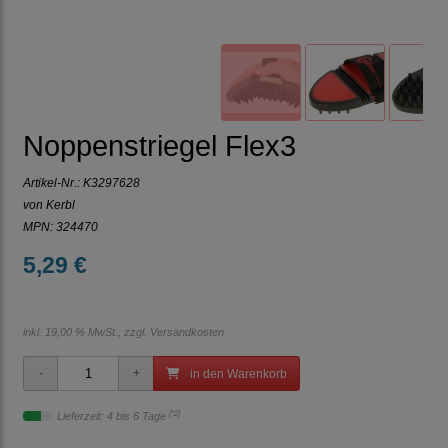
Noppenstriegel Flex3
Artikel-Nr.:
K3297628
von Kerbl
MPN: 324470
5,29 €
inkl. 19,00 % MwSt., zzgl.
Versandkosten
in den Warenkorb
[*2]
Lieferzeit: 4 bis 6 Tage