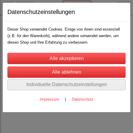
Datenschutzeinstellungen
Weidezaun
Dieser Shop verwendet Cookies. Einige von ihnen sind essenziell
(z.B. für den Warenkorb), während andere verwendet werden, um
diesen Shop und Ihre Erfahrung zu verbessern.
Weidezaun
für Rinder, Pferde, Schafe und Ziegen. Weidezaungeräte und
Weidezaunpfähle, Weidezaunlitzen, Elektro-Seile, Elektro
Breitbänder, Isolatoren , Pferdenetze und Elektro Schafsnetze von
Euronetz.
Individuelle Datenschutzeinstellungen
Impressum
|
Datenschutz