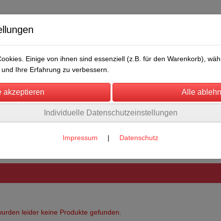
ellungen
okies. Einige von ihnen sind essenziell (z.B. für den Warenkorb), w
und Ihre Erfahrung zu verbessern.
Individuelle Datenschutzeinstellungen
/Messen
Über uns
Umwelt
Rechtliches
cke
Impressum
|
Datenschutz
urden leider keine Produkte gefunden.