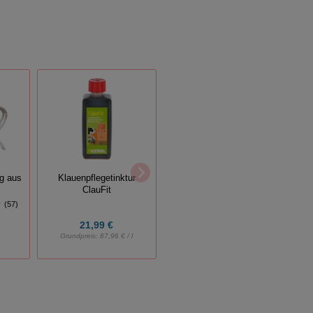
Sa
ng aus
Klauenpflegetinktur
Profi Entfilzungsstriegel
ClauFit
(74)
(57)
21,99 €
17,95 €
Grundpreis:
87,96 € / l