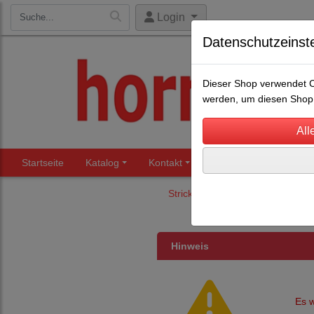
Login
Datenschutzeinst
Dieser Shop verwendet Co
werden, um diesen Shop 
Startseite
Katalog
Kontakt
Beratung
Märkte
Stricke
Viehstricke/Halfterstri
Hinweis
Es w