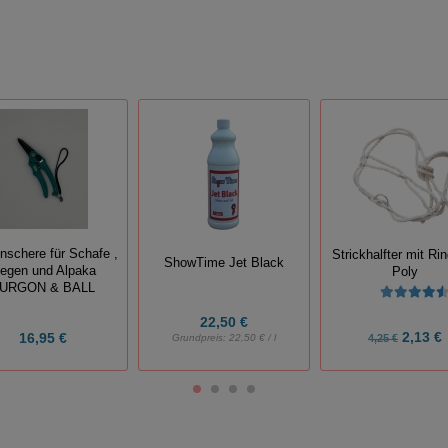
nschere für Schafe ,
Strickhalfter mit Ri
ShowTime Jet Black
iegen und Alpaka
Poly
URGON & BALL
22,50 €
2,13 €
16,95 €
Grundpreis:
22,50 € / l
4,25 €