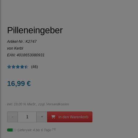
Pilleneingeber
Artikel-Nr.:
K2747
von Kerbl
EAN: 4018653080931
(46)
16,99 €
inkl. 19,00 % MwSt., zzgl.
Versandkosten
in den Warenkorb
[*2]
Lieferzeit: 4 bis 6 Tage