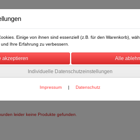
ellungen
okies. Einige von ihnen sind essenziell (z.B. für den Warenkorb), w
und Ihre Erfahrung zu verbessern.
Individuelle Datenschutzeinstellungen
/Messen
Über uns
Umwelt
Rechtliches
Impressum
|
Datenschutz
urden leider keine Produkte gefunden.