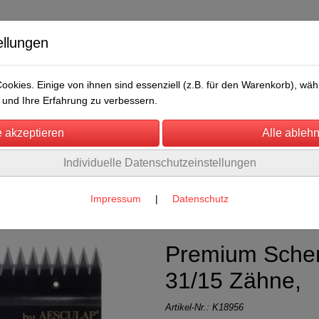
ellungen
okies. Einige von ihnen sind essenziell (z.B. für den Warenkorb), w
und Ihre Erfahrung zu verbessern.
Individuelle Datenschutzeinstellungen
/Messen
Über uns
Umwelt
Rechtliches
eres
(117)
Impressum
|
Datenschutz
Premium Sche
31/15 Zähne,
Artikel-Nr.:
K18956