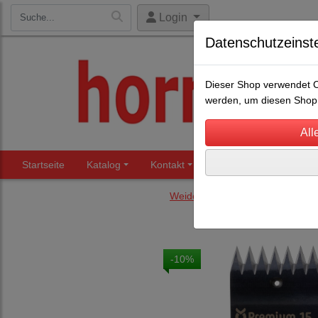
Login
Datenschutzeinst
Dieser Shop verwendet Co
werden, um diesen Shop 
Startseite
Katalog
Kontakt
Beratung
Märkte
Weidezaun Restposten und and
-10%