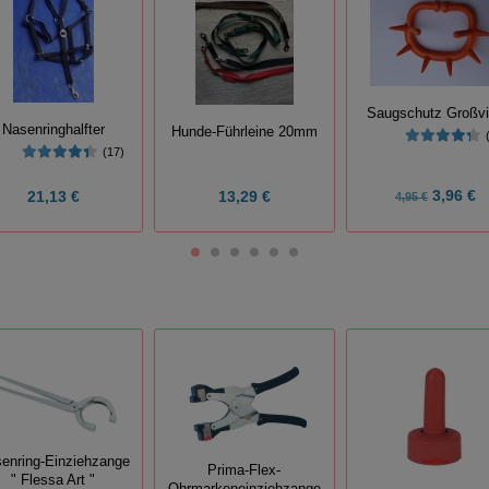
Saugschutz Großv
Nasenringhalfter
Hunde-Führleine 20mm
(17)
3,96 €
21,13 €
13,29 €
4,95 €
enring-Einziehzange
Prima-Flex-
" Flessa Art "
Ohrmarkeneinziehzange