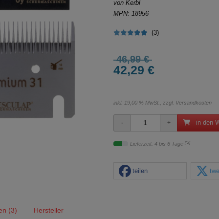
von Kerbl
MPN: 18956
(3)
46,99 €
42,29 €
inkl. 19,00 % MwSt., zzgl.
Versandkosten
in den 
[*2]
Lieferzeit: 4 bis 6 Tage
teilen
twe
n (3)
Hersteller