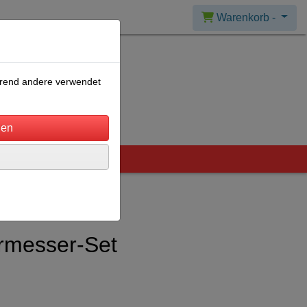
Warenkorb -
ährend andere verwendet
rmesser-Set