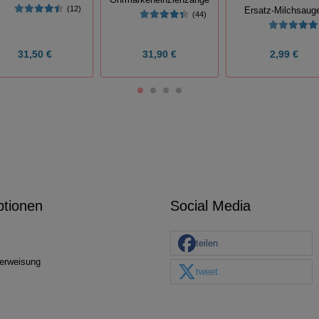
(12)
Ersatz-Milchsaug
(44)
31,50 €
31,90 €
2,99 €
ptionen
Social Media
teilen
erweisung
tweet