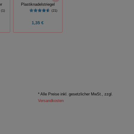
Bockhalfter
Flas
er
Plastiknadelstriegel
(30)
(1)
(21)
1,35 €
11,50 €
1
* Alle Preise inkl. gesetzlicher MwSt., zzgl.
Versandkosten