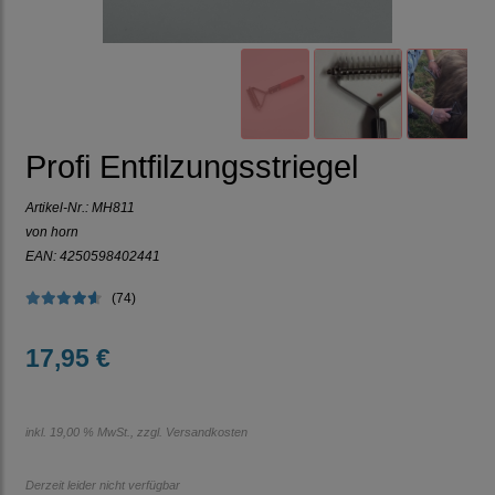
Profi Entfilzungsstriegel
Artikel-Nr.:
MH811
von horn
EAN: 4250598402441
(74)
17,95 €
inkl. 19,00 % MwSt., zzgl.
Versandkosten
Derzeit leider nicht verfügbar