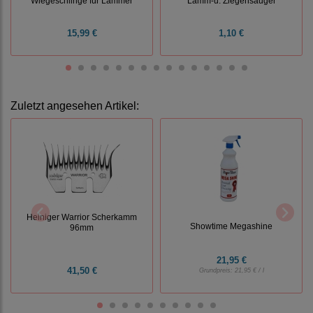
Wiegeschlinge für Lämmer
Lamm-u. Ziegensauger
15,99 €
1,10 €
Zuletzt angesehen Artikel:
Heiniger Warrior Scherkamm
Showtime Megashine
96mm
21,95 €
41,50 €
Grundpreis:
21,95 € / l